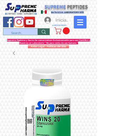
SUPREME
PEPTIDES
Go To U.S.A. LABORATORY SITE
Iniciar sesión
12 AÑOS EN MEXICO
Supreme Peptidos y Sarms Se comercializan Exclusivamente para uso Científico y
Muestreo en Laboratorio " No para venta de uso humano "
Aviso Legal - Politicas del Sitio