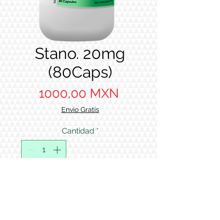
Stano. 20mg
(80Caps)
Precio
1000,00 MXN
Envio Gratis
Cantidad
*
Agregar al carrito
wisntrol 20mg Supreme Peptides
by Supreme Pharma