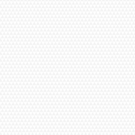
L
in
m