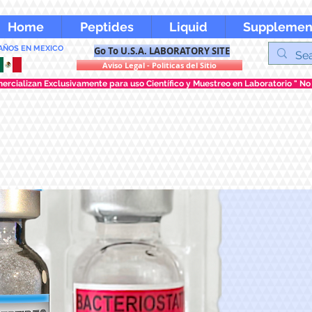
Home
Peptides
Liquid
Supplemen
 AÑOS EN MEXICO
Go To U.S.A. LABORATORY SITE
Aviso Legal - Politicas del Sitio
rcializan Exclusivamente para uso Científico y Muestreo en Laboratorio " No