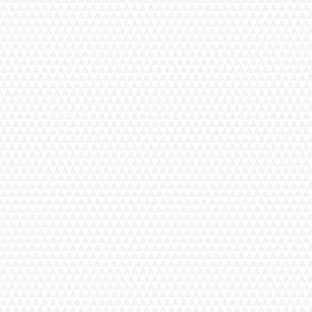
sa
nto
la