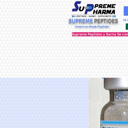
SUPREME
PEPTIDES
12
American Made Peptides
Supreme Peptidos y Sarms Se come