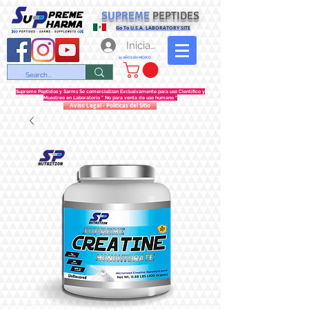
SUPREME
PEPTIDES
Go To U.S.A. LABORATORY SITE
Iniciar sesión
12 AÑOS EN MEXICO
Supreme Peptidos y Sarms Se comercializan Exclusivamente para uso Científico y
Muestreo en Laboratorio " No para venta de uso humano "
Aviso Legal - Politicas del Sitio