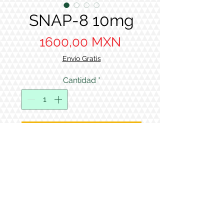
SNAP-8 10mg
Precio
1600,00 MXN
Envio Gratis
Cantidad
*
Agregar al carrito
All products sold by Supreme
Peptides are intended solely for
laboratory research purposes.
Todos los productos vendidos por
Supreme Peptides están
destinados exclusivamente a la