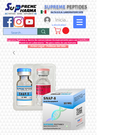
SUPREME
PEPTIDES
Go To U.S.A. LABORATORY SITE
Iniciar sesión
12 AÑOS EN MEXICO
Supreme Peptidos y Sarms Se comercializan Exclusivamente para uso Científico y
Muestreo en Laboratorio " No para venta de uso humano "
Aviso Legal - Politicas del Sitio