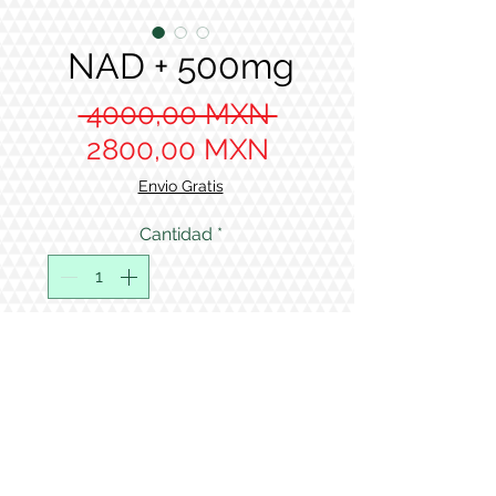
NAD + 500mg
Precio
 4000,00 MXN 
Precio de oferta
2800,00 MXN
Envio Gratis
Cantidad
*
Agregar al carrito
All products sold by Supreme
Peptides are intended solely for
laboratory research purposes.
Todos los productos vendidos por