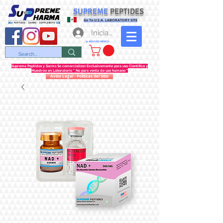
SUPREME
PEPTIDES
Go To U.S.A. LABORATORY SITE
Iniciar sesión
12 AÑOS EN MEXICO
Supreme Peptidos y Sarms Se comercializan Exclusivamente para uso Científico y
Muestreo en Laboratorio " No para venta de uso humano "
Aviso Legal - Politicas del Sitio