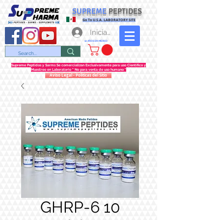
SUPREME
PEPTIDES
Go To U.S.A. LABORATORY SITE
Iniciar sesión
12 AÑOS EN MEXICO
Supreme Peptidos y Sarms Se comercializan Exclusivamente para uso Científico y
Muestreo en Laboratorio " No para venta de uso humano "
Aviso Legal - Politicas del Sitio
GHRP-6 10