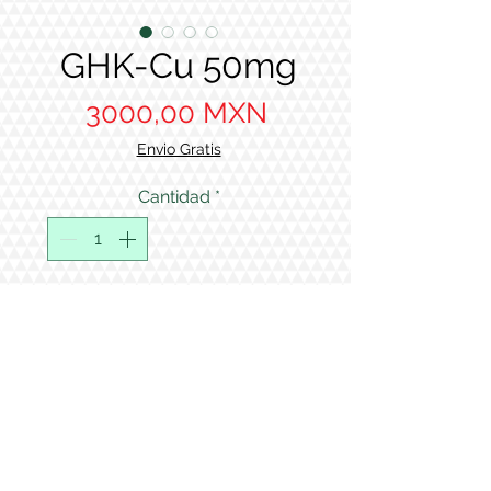
GHK-Cu 50mg
Precio
3000,00 MXN
Envio Gratis
Cantidad
*
Agregar al carrito
All products sold by Supreme
Peptides are intended solely for
laboratory research purposes.
Todos los productos vendidos por
Supreme Peptides están