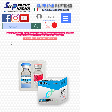
SUPREME
PEPTIDES
Go To U.S.A. LABORATORY SITE
Iniciar sesión
12 AÑOS EN MEXICO
Supreme Peptidos y Sarms Se comercializan Exclusivamente para uso Científico y
Muestreo en Laboratorio " No para venta de uso humano "
Aviso Legal - Politicas del Sitio