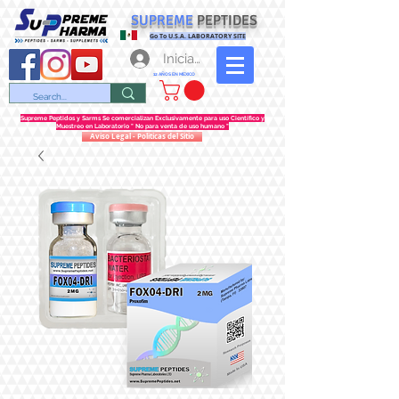
SUPREME
PEPTIDES
Go To U.S.A. LABORATORY SITE
Iniciar sesión
12 AÑOS EN MEXICO
Supreme Peptidos y Sarms Se comercializan Exclusivamente para uso Científico y
Muestreo en Laboratorio " No para venta de uso humano "
Aviso Legal - Politicas del Sitio