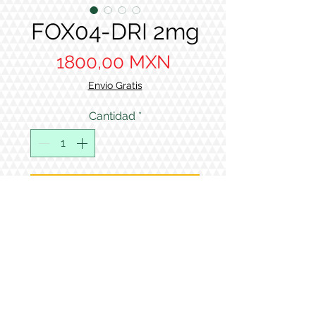
FOX04-DRI 2mg
Precio
1800,00 MXN
Envio Gratis
Cantidad
*
Agregar al carrito
All products sold by Supreme
Peptides are intended solely for
laboratory research purposes.
Todos los productos vendidos por
Supreme Peptides están
destinados exclusivamente a la