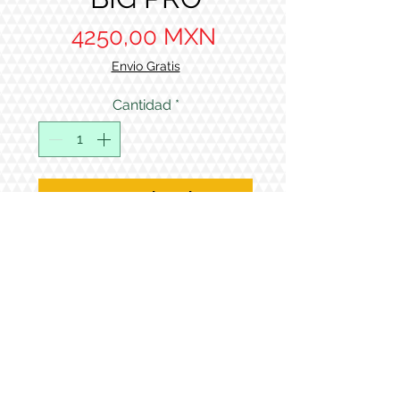
Precio
4250,00 MXN
Envio Gratis
Cantidad
*
Agregar al carrito
1 VIAL GHRP-6 5mg
1 VIAL HGH FRAGMENT 2mg
1 VIAL IGF LR3 1mg
1 VIAL CJC1295 NO DAC 2mg
www.supremepeptides.com
LATINO AMERICA
© 2013 by Peptides Mexico Research Corporation. Derechos Reservados.