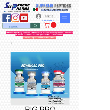
SUPREME
PEPTIDES
Go To U.S.A. LABORATORY SITE
Iniciar sesión
12 AÑOS EN MEXICO
Supreme Peptidos y Sarms Se comercializan Exclusivamente para uso Científico y
Muestreo en Laboratorio " No para venta de uso humano "
Aviso Legal - Politicas del Sitio
BIG PRO