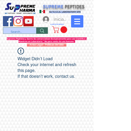
SUPREME
PEPTIDES
Go To U.S.A. LABORATORY SITE
Iniciar sesión
12 AÑOS EN MEXICO
Supreme Peptidos y Sarms Se comercializan Exclusivamente para uso Científico y
Muestreo en Laboratorio " No para venta de uso humano "
Aviso Legal - Politicas del Sitio
Widget Didn’t Load
Check your internet and refresh
this page.
If that doesn’t work, contact us.