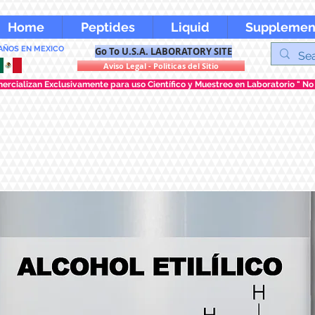
Home
Peptides
Liquid
Supplemen
 AÑOS EN MEXICO
Go To U.S.A. LABORATORY SITE
Aviso Legal - Politicas del Sitio
rcializan Exclusivamente para uso Científico y Muestreo en Laboratorio " No