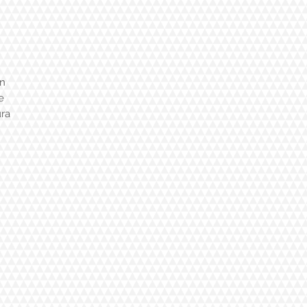
un
e
ura