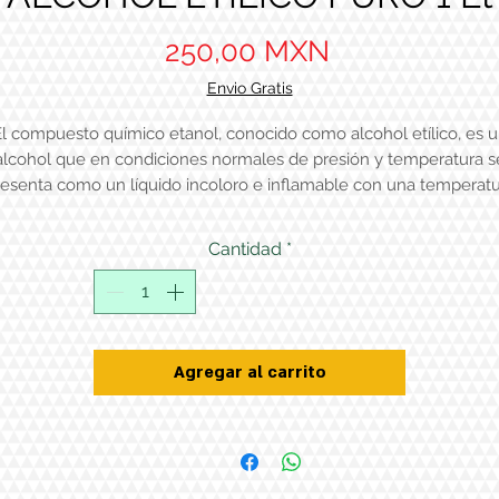
Precio
250,00 MXN
Envio Gratis
l compuesto químico etanol, conocido como alcohol etílico, es 
alcohol que en condiciones normales de presión y temperatura s
esenta como un líquido incoloro e inflamable con una temperat
de ebullición de 78.4 °C.
Cantidad
*
Agregar al carrito